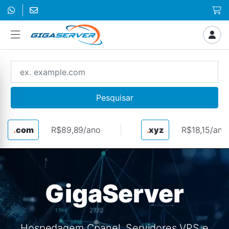
Pesquisar
.
com
R$89,89/ano
.
xyz
R$18,15/ano
GigaServer
Hospedagem Cpanel, Servidores VPS e